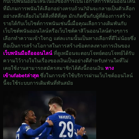
กับเว็บพนันออนไลน์ในแง่ของการเป็นโอกาสการพนันออนไลน์
ที่มีเกมการพนันให้เลือกอย่างครบถ้วน?มันจะกลายเป็นตัวเลือก
อย่างหลีกเลี่ยงไม่ได้สิ่งที่ดีที่สุด มักเกิดขึ้นกับผู้ที่ต้องการสร้าง
รายได้กับเว็บไซต์การพนันเช่นนี้เมื่อคุณเลือกวางเดิมพันกับ
เว็บไซต์พนันออนไลน์หรือเว็บไซต์คาสิโนออนไลน์ต่างๆการ
เลือกทำความเข้าใจกฎ แต่ละเกมนั้นเป็นทางเลือกที่ดีไม่น้อยซึ่ง
ถือเป็นการสร้างโอกาสในการสร้างข้อตกลงทางการเงินของ
เว็บพนันมือถือออนไลน์
ที่ดูเหมือนจะตอบโจทย์ตอบโจทย์ได้รับ
ความไว้วางใจในเรื่องของเงินเป็นอย่างดีสำหรับท่านใดที่ไม่
เคยใช้งานสามารถสมัครสมาชิกได้ดังนี้ถอนเงิน
ทาง
เข้าufabetล่าสุด
ซึ่งในการเข้าใช้บริการผ่านเว็บไซต์ออนไลน์
นี้จะใช้ระบบการเดิมพันที่ทันสมัย