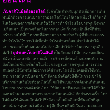
เว็บคาสิโนมือถือออนไลน์
ยังจำเป็นสำหรับทุกตัวเลือกการเดิม
พันอีกด้วยการเล่นบาคาร่าออนไลน์โดยใช้เวลาเพียงไม่กี่วินาที
ในเรื่องของการเดิมพันหรือวิธีการทำกำไรหรือขาดทุนซึ่งหาก
เปลี่ยนมา เป็นทางเลือกในการถอนเงินก็น่าจะเป็นสิ่งที่ดีช่วย
สร้างรายได้ที่มีโอกาสที่ดีกว่ามาก มายสำหรับผู้ที่ชื่นชอบการ
ทำกำไรไม่ใช่การใช้เพื่อทำกำไรเข้ามาก็จะ ช่วยให้เข้าได้
สบายเวลาเจ็บท้องคลอดไม่ต้องเสียค่าใช้จ่ายในการลงทุนอีก
ต่อไป
ยูฟ่าเบทเว็บคาสิโนเงินดี
เป็นอีกเบอร์ที่มีการลงทะเบียน
สมัครเป็นสมาชิก เพราะมีการบริการที่ค่อนข้างปลอดภัยรวม
ถึงเป็นเว็บที่น่าเชื่อถือในเรื่องของฐานการลงทุนที่ น่าจะตอบ
สนองสิ่งที่นักพนันต้องการได้สำหรับใครที่ไม่เคยเข้าใช้งาน
สามารถสมัครเป็นสมาชิกได้ตามลำดับดังนี้ซึ่งในการเข้าใช้
บริการผ่านเว็บไซต์ออนไลน์นี้ จะใช้ระบบการเดิมพันที่ทันสมัย
โดยสามารถวางเดิมพันโดย ใช้บัตรเครดิตแทนเงินสดได้ซึ่งนัก
ลงทุนจำนวนมากสามารถฝากหรือถอนเงินได้อย่างรวดเร็ว โดย
ไม่ต้องใช้เงินสดอีกต่อไปซึ่งถือว่าเป็นตัวเลือกที่ทันสมัยที่สุด
หากนักลงทุนท่านใดมีความรู้สึกชื่นชมยินดี ในความสะดวก