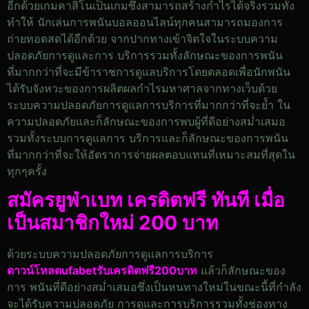
อีกด้วยเกมคาสิโนเป็นเกมซึ่งสามารถสร้างกำไรได้จริงรวมทั้ง
ทำให้ นักเล่นการพนันบอลออนไลน์ทุกคนสามารถมองการ
ถ่ายทอดสดได้อีกด้วย จากปากทางเข้าจิตใจในระบบความ
ปลอดภัยการดูและการ บริการรวมทั้งลักษณะของการพนัน
ที่มากกว่าที่จะมีข้าราชการดูแลบริการโดยตลอดเพื่อนักพนัน
ได้รับจังหวะของการผลิตผลกำไรมหาศาลจากทางเว็บด้วย
ระบบความปลอดภัยการดูแลการบริการที่มากกว่าที่จะย้ำ ใน
ความปลอดภัยและก็ลักษณะของการพบผู้ที่ดีอย่างสม่ำเสมอ
รวมทั้งระบบการดูแลการ บริการและก็ลักษณะของการพนัน
ที่มากกว่าที่จะให้อัตราการจ่ายผลตอบแทนที่เหมาะสมที่สุดใน
ทุกๆครั้ง
สมัครยูฟ่าเบท เครดิตฟรี ทันที เมื่อ
เป็นสมาชิกใหม่ 200 บาท
ด้วยระบบความปลอดภัยการดูแลการบริการ
ดาวน์โหลดufabetรับเครดิตฟรี200บาท
แล้วก็ลักษณะของ
การ พนันที่ดีอย่างสม่ำเสมอซึ่งเป็นหนทางใหม่ในขณะนี้ที่กำลัง
จะได้รับความปลอดภัย การดูและการบริการรวมทั้งช่องทาง