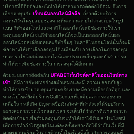
บริการที่ดีติดต่อและยังทำให้เราสามารถติดต่อได้รวม ถึงการ
เลือกลงทุนกับ
เว็บพนันออนไลน์มือถือ
ก็ง่ายด้วยบริการ
ลงทุน1วันในรูปแบบช่องทางที่หลากหลายไม่ว่าจะเป็นในรูป
แบบ กีฬาออนไลน์และคาสิโนออนไลน์จะมีช่องทางให้เรา
ลงทุนออนไลน์เช่นกีฬาออนไลน์ก็จะเป็นบอลออนไลน์บอล
ออนไลน์วอลเล่ย์บอลและกีฬาอื่นๆ ในคาสิโนออนไลน์นั้นก็จะมี
ช่องทางให้เราเลือกลงทุนได้เหมือนกับ การเลือกในการลงทุน
บาคาร่าไฮโลสล็อตออนไลน์และประเภทอื่นๆและยังสามารถ
ทำให้เราเพิ่มช่องทางในการลงทุนได้อีกมาก
ด้วยระบบการติดต่อกับ
UFABETเว็บไซต์คาสิโนออนไลน์ทาง
เข้า
ที่มีการอัพเดทอย่างสม่ำเสมอและมี ความปลอดภัยสูง
ทำให้การเข้ามาลงทุนแต่ละครั้งเราจะมีความเสี่ยงต่ำที่สุด และ
ทางเว็บไซต์ยังมีบริการCallCenterที่จะมีบุคลากรคอยช่วย
เหลือในกรณีเกิด ปัญหาหรือเงินมัดจำที่กำลังจะได้รับบริการ
อย่างสะดวกรวดเร็วตลอดเวลา จะเห็นได้ว่าการที่เราสามารถ
ติดต่อเข้ามาเพื่อร่วมลงทุนกับจะทำให้เราได้รับผล ประโยชน์
เพื่อการทำกำไรสูงสุดในแต่ละครั้งเพราะถือได้ว่าเป็นเว็บที่มี
มาตรฐานพร้อมในทุกๆด้านทั้งในเรื่องที่เกี่ยวกับการลงทุนที่