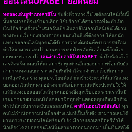
ออนไลน์UFABET ยอดนิยม
ทดลองเล่นยููฟ่าเบทคาสิโน
กับสิ่งที่ว่าทางเว็บไซต์ออนไลน์เว็บนี้
นั้นสามารถที่จะเข้ามาเลือก ใช้บริการได้สามารถที่จะทำเบิก
เงินได้อย่างเร็วสม่ำเสมอวันเบิกเงินคาสิโนออนไลน์เล่นได้ผ่าน
ทางระบบเว็บของพวกเราตอบสนองในสิ่งที่ต้องการ ให้แก่นัก
แทงบอลออนไลน์ทุกคนได้รับการวางเดิมพันที่ครบวงจรพร้อม
ทำให้สามารถเล่นได้ ผ่านทางระบบโทรศัพท์เคลื่อนที่อีกด้วย
เว็บของพวกเราได้
เล่นง่ายเว็บคาสิโนUFABET
นำโบนัสแล้วก็
เครดิตฟรีมามอบให้แก่สมาชิกทุกท่านอีกเยอะมาก พร้อมกับยัง
สามารถทดสอบการวางเดิมพันกีฬาได้ทุกจำพวกเว็บที่เหมาะ
สมที่สุดที่จะสร้าง คุณประโยชน์แล้วก็สร้างจังหวะให้แก่นักแทง
บอลออนไลน์ทุกคน อย่างมากถือเป็นการเล่นที่จะประทับใจให้
แก่นักแทงบอลออนไลน์ทุกคนอย่างยิ่งสุดเว็บของ พวกเรานั้นมี
เกมมากมายมามอบให้แก่สมาชิกทุกท่านตลอดทุกเดือนอีกด้วย
ทำให้นักเล่นการพนันบอลออนไลน์
คาสิโนออนไลน์อันดับ1
ทุก
คนไม่กำเนิดความน่าเบื่ออย่างแน่แท้เป็นเว็บซึ่ง สามารถเล่นได้
ผ่านทางระบบออนไลน์พร้อมกับยัง มีการแจกเครดิตฟรีทำให้
นักเสี่ยงโชคบอลออนไลน์นั้นสามารถถอนออกมา เป็นเงินสดได้