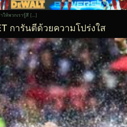
ห้พวกเรารู้สึ […]
 การันตีด้วยความโปร่งใส