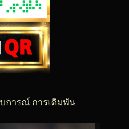
สบการณ์ การเดิมพัน