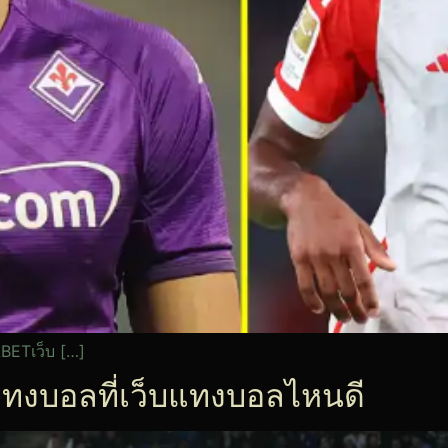
ABETเว็บ […]
งบอลที่เว็บแทงบอลไหนดี