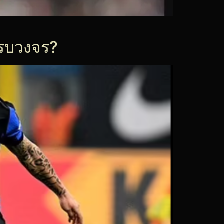
ครบวงจร?